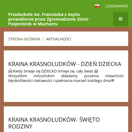
LOGOWANIE
Przedszkole św. Franciszka z Asyżu
prowadzone przez Zgromadzenie Sióstr
Pasjonistek w Mucharzu
Klub Dziecięcy
"Kraina Krasnoludków"
STRONA GŁÓWNA
/
AKTUALNOŚCI
Aktualności
KRAINA KRASNOLUDKÓW - DZIEŃ DZIECKA
🤗 Kiedy śmieje się DZIECKO śmieje się cały świat 🤗
Wszystkim milusińskim składamy życzenia otwartości
błyskotliwości ciekawości i spełniania marzeń każdego dnia🌹
23
KRAINA KRASNOLUDKÓW- ŚWIĘTO
RODZINY