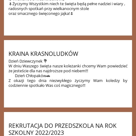
🌷Życzymy Wszystkim niech te święta będą pełne nadziei i wiary ,
radosnych spotkań przy wielkanocnym stole
oraz smacznego święconego jajka!🌷
16
KRAINA KRASNOLUDKÓW
Dzień Dziewczynek 💐
W dniu Waszego święta nasze koleżanki chcemy Wam powiedzieć
że jesteście dla nas najdroższe pod niebem!!!
Dzień Chłopaków🚗
Z okazji tego dnia niezwykłego życzymy Wam koledzy by
codziennie spotkało Was coś magicznego!!!
21
REKRUTACJA DO PRZEDSZKOLA NA ROK
SZKOLNY 2022/2023