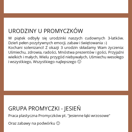
58
URODZINY U PROMYCZKÓW
W piątek odbyły się urodzinki naszych cudownych 3-latków.
Dzień pełen pozytywnych emocji, zabaw i świętowania :-)
Kochani solenizanci! Z okazji 3 urodzin składamy Wam życzenia:
Uśmiechu, zdrowia, radości, Mnóstwa prezentów i gości, Przyjaźni
wielkich i małych, Wielu przygód niebywałych, Uśmiechu wesołego
i wszystkiego, Wszystkiego najlepszego 🙂
56
GRUPA PROMYCZKI - JESIEŃ
Praca plastyczna Promyczków pt. "Jesienne łąki wrzosowe"
Oraz zabawy na podwórku 🙂