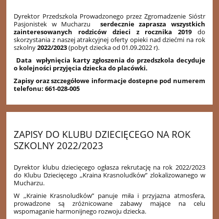
Dyrektor Przedszkola Prowadzonego przez Zgromadzenie Sióstr
Pasjonistek w Mucharzu
serdecznie zaprasza wszystkich
zainteresowanych rodziców dzieci z rocznika 2019
do
skorzystania z naszej atrakcyjnej oferty opieki nad dziećmi na rok
szkolny
2022/2023
(pobyt dziecka od 01.09.2022 r).
Data wpłynięcia karty zgłoszenia do przedszkola decyduje
o kolejności przyjęcia dziecka do placówki.
Zapisy oraz szczegółowe informacje dostepne pod numerem
telefonu: 661-028-005
ZAPISY DO KLUBU DZIECIĘCEGO NA ROK
SZKOLNY 2022/2023
Dyrektor klubu dziecięcego ogłasza rekrutację na rok 2022/2023
do Klubu Dziecięcego ,,Kraina Krasnoludków” zlokalizowanego w
Mucharzu.
W ,,Krainie Krasnoludków” panuje miła i przyjazna atmosfera,
prowadzone są zróżnicowane zabawy mające na celu
wspomaganie harmonijnego rozwoju dziecka.