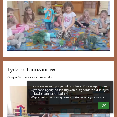
Tydzień Dinozaurów
Grupa Słoneczka i Promyczki
Ta strona wykorzystuje pliki cookies. Korzystając z niej 
wyrażasz zgodę na ich używanie, zgodnie z aktualnymi 
ustawieniami przeglądarki.

Więcej informacji znajdziesz w 
Polityce prywatności
.
OK