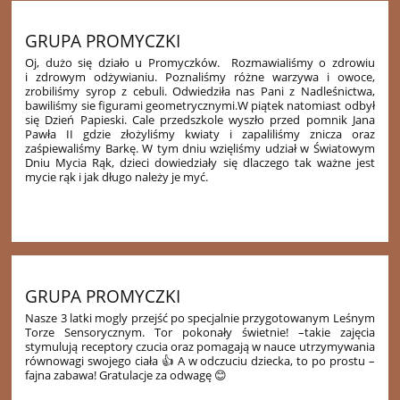
GRUPA PROMYCZKI
Oj, dużo się działo u Promyczków.
Rozmawialiśmy o zdrowiu
i zdrowym odżywianiu. Poznaliśmy różne warzywa i owoce,
zrobiliśmy syrop z cebuli. Odwiedziła nas Pani z Nadleśnictwa,
bawiliśmy sie figurami geometrycznymi.
W piątek natomiast odbył
się Dzień Papieski. Cale przedszkole wyszło przed pomnik Jana
Pawła II gdzie złożyliśmy kwiaty i zapaliliśmy znicza oraz
zaśpiewaliśmy Barkę. W tym dniu wzięliśmy udział w Światowym
Dniu Mycia Rąk, dzieci dowiedziały się dlaczego tak ważne jest
mycie rąk i jak długo należy je myć.
52
GRUPA PROMYCZKI
Nasze 3 latki mogly przejść po specjalnie przygotowanym Leśnym
Torze Sensorycznym. Tor pokonały świetnie! –takie zajęcia
stymulują receptory czucia oraz pomagają w nauce utrzymywania
równowagi swojego ciała 👍 A w odczuciu dziecka, to po prostu –
fajna zabawa! Gratulacje za odwagę 😊