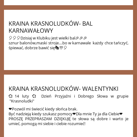
KRAINA KRASNOLUDKÓW- BAL
KARNAWAŁOWY
🎈🎈🎈Dzisiaj w Klubiku jest wielki bal🎉🎉🎉
sznur balonów,maski stroje....bo w karnawale każdy chce tańczyć,
śpiewać, dobrze bawić się🎭🎊🎈
41
KRAINA KRASNOLUDKÓW- WALENTYNKI
💞14 luty 💞 Dzień Przyjaźni i Dobrego Słowa w grupie
"Krasnoludki"
❤Pozwól mi świecić kiedy słońca brak.
Być nadzieją kiedy szukasz pomocy❤Dla mnie Ty ja dla Ciebie❤
PROSZĘ PRZEPRASZAM DZIĘKUJĘ te słowa są dobre i warto je
umieć, pomogą mi siebie i ciebie rozumieć!