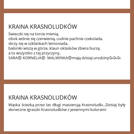
9
KRAINA KRASNOLUDKÓW
Świeczki się na torcie mienią,
obok wiśnie się czerwienią, cudnie pachnie czekolada,
skrzy się w szklankach lemoniada,
baloniki wiszą w górze, klaun oklasków zbiera burzę,
a to wszystko z tej przyczyny,
SARA😍 KORNELIA😍 MALWINKA😍mają dzisiaj urodziny🥳🥳🥳
30
KRAINA KRASNOLUDKÓW
Wąska ścieżką przez las długi maszerują Krasnoludki...
Dzisiaj były
słoneczne igraszki Krasnoludków z jesiennymi kolorami
14