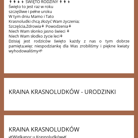
👨‍👩‍👧‍👦 ŚWIĘTO RODZINY 👨‍👩‍👦
Święto to jest raz w roku
szczęśliwe i pełne uroku
W tym dniu Mamo i Tato
Krasnoludki chcą złożyć Wam życzenia;
Szczęścia,Zdrowia⚘ Powodzenia⚘
Niech Wam słonko jasno świeci ⚘
Niech Wam słodko życie leci⚘
Dzisiaj jest rodziców święto każdy z nas o tym dobrze
pamięta,więc niespodziankę dla Was zrobiliśmy i piękne kwiaty
wyhodowaliśmy🌱
12
KRAINA KRASNOLUDKÓW - URODZINKI
32
KRAINA KRASNOLUDKÓW
🌿WIelkanoc u Krasnoludków🌿