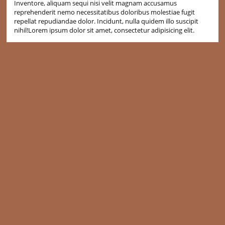
Inventore, aliquam sequi nisi velit magnam accusamus
reprehenderit nemo necessitatibus doloribus molestiae fugit
repellat repudiandae dolor. Incidunt, nulla quidem illo suscipit
nihil!Lorem ipsum dolor sit amet, consectetur adipisicing elit.