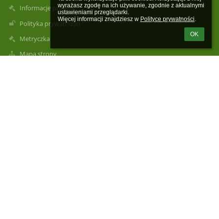
wyrażasz zgodę na ich używanie, zgodnie z aktualnymi 
Informacje prawne
ustawieniami przeglądarki.

Więcej informacji znajdziesz w 
Polityce prywatności
.
Polityka prywatności
OK
Metryczka
Mapa strony
O nas
Kontakt
Aktualności
Kontakty
Przedszkole prowadzone przez Zgromadzenie Sióstr Pasjonistek
w Mucharzu
przedszkolepasja@vp.pl
667 349 009
33 876 14 25
724 117 242
506 155 346
786 802 672 - sekretarz