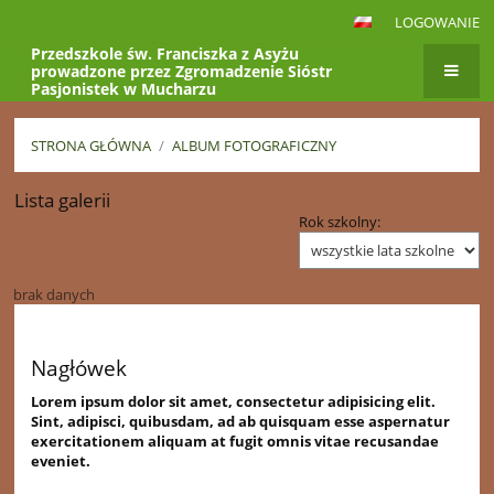
LOGOWANIE
Przedszkole św. Franciszka z Asyżu
prowadzone przez Zgromadzenie Sióstr
Pasjonistek w Mucharzu
Klub Dziecięcy
"Kraina Krasnoludków"
STRONA GŁÓWNA
/
ALBUM FOTOGRAFICZNY
Lista galerii
Album
Rok szkolny:
fotograficzny
brak danych
Nagłówek
Lorem ipsum dolor sit amet, consectetur adipisicing elit.
Sint, adipisci, quibusdam, ad ab quisquam esse aspernatur
exercitationem aliquam at fugit omnis vitae recusandae
eveniet.